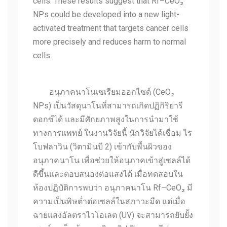
cells. These results suggest that Rf–CeO₂
NPs could be developed into a new light-
activated treatment that targets cancer cells
more precisely and reduces harm to normal
cells.
อนุภาคนาโนเซเรียมออกไซด์ (CeO₂
NPs) เป็นวัสดุนาโนที่สามารถเกิดปฏิ
กิริยารี
ดอกซ์ได้ และมีศักยภาพสูงในการนำมาใช้
ทางการแพทย์ ในงานวิจัยนี้ นักวิจัยได้เชื่อม ไร
โบฟลาวิน (วิตามินบี 2) เข้ากับพื้นผิวของ
อนุภาคนาโน เพื่อช่วยให้อนุภาคเข้าสู่เซลล์
ได้
ดีขึ้นและตอบสนองต่อแสงได้ เมื่อทดสอบใน
ห้องปฏิบัติการพบว่
า อนุภาคนาโน Rf–CeO₂ มี
ความเป็นพิษต่ำต่อเซลล์
ในสภาวะมืด แต่เมื่อ
ฉายแสงอัลตราไวโอเลต (UV) จะสามารถยับยั้ง