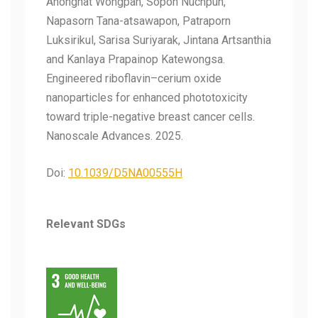
Anongnat Wongpan, Sopon Nuchpun,
Napasorn Tana-atsawapon, Patraporn
Luksirikul, Sarisa Suriyarak, Jintana Artsanthia
and Kanlaya Prapainop Katewongsa.
Engineered riboflavin–cerium oxide
nanoparticles for enhanced phototoxicity
toward triple-negative breast cancer cells.
Nanoscale Advances. 2025.
Doi:
10.1039/
D5NA00555H
Relevant SDGs