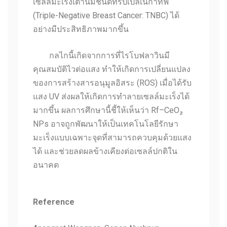
เซลล์มะเร็งเต้
านมชนิดทริปเปิลเนกาทีฟ
(Triple-Negative Breast Cancer: TNBC) ได้
อย่างมีประสิทธิภาพมากขึ้น
กลไกนี้เกิดจากการที่ไรโบฟลาวิ
นมี
คุณสมบัติไวต่อแสง ทำให้เกิดการเปลี่
ยนแปลง
ของการสร้างสารอนุมูลอิ
สระ (ROS) เมื่อได้รับ
แสง UV ส่งผลให้เกิดการทำลายเซลล์มะเร็
งได้
มากขึ้น ผลการศึกษานี้ชี้ให้เห็นว่า Rf–CeO₂
NPs อาจถูกพัฒนาให้เป็นเทคโนโลยีรั
กษา
มะเร็งแบบเฉพาะจุดที่
สามารถควบคุมด้วยแสง
ได้ และช่วยลดผลข้างเคียงต่อเซลล์
ปกติใน
อนาคต
Reference