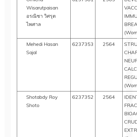
Wisarutpaisan
VACC
อรณิชา วิศรุต
IMMU
ไพศาล
BREA
(Wom
Mehedi Hasan
6237353
2564
STRU
Sajal
CHAR
NEUR
CALC
REGU
(Wom
Shotabdy Roy
6237352
2564
IDEN
Shoto
FRA
BIOA
CRUD
EXT