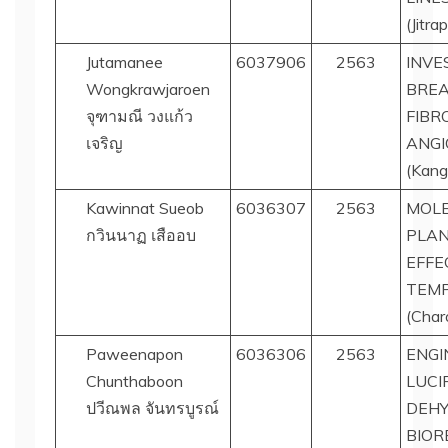
(Jitr
Jutamanee
6037906
2563
INVE
Wongkrawjaroen
BREA
จุฑามณี วงแก้ว
FIBR
เจริญ
ANGI
(Kang
Kawinnat Sueob
6036307
2563
MOLE
กวินนาฏ เสืออบ
PLAN
EFFE
TEM
(Char
Paweenapon
6036306
2563
ENGI
Chunthaboon
LUCI
ปวีณพล จันทรบูรณ์
DEH
BIOR