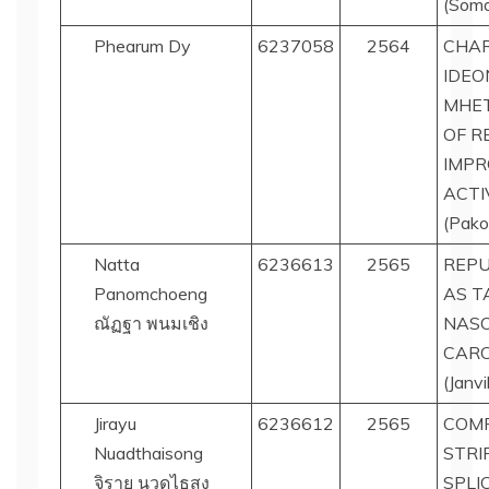
(Soma
Phearum Dy
6237058
2564
CHAR
IDEO
MHET
OF R
IMPR
ACTI
(Pako
Natta
6236613
2565
REP
Panomchoeng
AS T
ณัฏฐา พนมเชิง
NAS
CAR
(Janvi
Jirayu
6236612
2565
COMP
Nuadthaisong
STR
จิรายุ นวดไธสง
SPLI