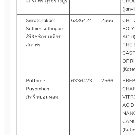
จักรภัทร ภูริธีรางกูร
CHO
(Janvi
Siriratchakorn
6336424
2566
CHIT
Sathiensathaporn
POLY
สิริรัชช์กร เสถียร
ACID
สถาพร
THE 
GAST
OF R
(Kate
Pattaree
6336423
2566
PREP
Payomhom
CHAR
ภัทรี พยอมหอม
VITR
ACID
NANO
CANC
(Kate