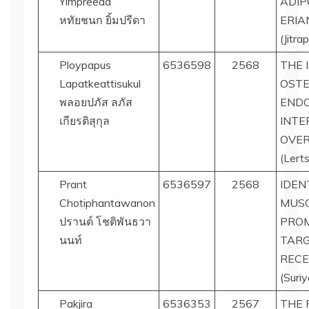
Yimpreeda
ADIP
หทัยชนก ยิ้มปรีดา
ERIA
(Jitr
Ploypapus
6536598
2568
THE 
Lapatkeattisukul
OST
พลอยปภัส ลภัส
ENDO
เกียรติสุกุล
INTE
OVE
(Lert
Prant
6536597
2568
IDEN
Chotiphantawanon
MUSC
ปรานต์ โชติพันธวา
PRO
นนท์
TARG
RECE
(Suriy
Pakjira
6536353
2567
THE 