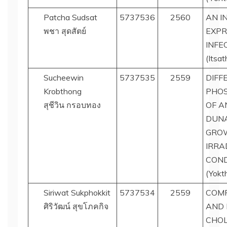
Patcha Sudsat
5737536
2560
AN I
พชา สุดสัตย์
EXPR
INFE
(Itsa
Sucheewin
5737535
2559
DIFF
Krobthong
PHOS
สุชีวิน กรอบทอง
OF A
DUNA
GRO
IRRA
COND
(Yokt
Siriwat Sukphokkit
5737534
2559
COM
ศิริวัฒน์ สุขโภคกิจ
AND 
CHOL