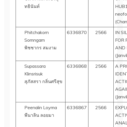
ทธินันท์
HUB1 
neof
(Chana
Phitchakorn
6336870
2566
IN S
Somngam
FOR 
พิชชากร สมงาม
AND 
(Janvi
Supassara
6336868
2566
A PR
Klinsrisuk
IDEN
สุภัสสรา กลิ่นศรีสุข
ACTI
AGAIN
(Janvi
Peenalin Loyma
6336867
2566
EXPL
พีนาลิน ลอยมา
ACTI
ANAL