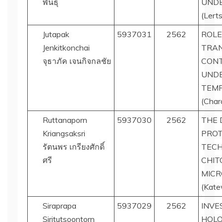
พันธุ์
UNDE
(Lert
Jutapak
5937031
2562
ROLE
Jenkitkonchai
TRAN
จุธาภัค เจนกิจกลชัย
CONT
UNDE
TEMP
(Char
Ruttanaporn
5937030
2562
THE 
Kriangsaksri
PROT
รัตนพร เกรียงศักดิ์
TECH
ศรี
CHIT
MICR
(Kate
Siraprapa
5937029
2562
INVE
Siritutsoontorn
HOL