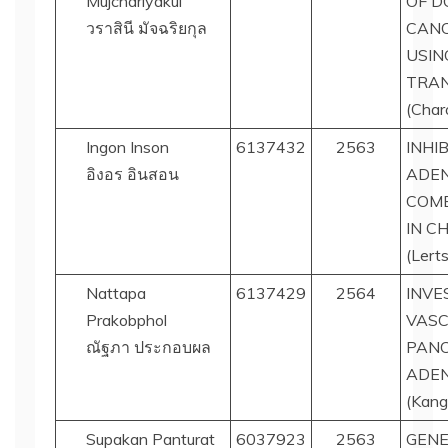
Mujchariyakul
OF D
วราสินี มัจฉริยกุล
CANC
USIN
TRAN
(Char
Ingon Inson
6137432
2563
INHI
อิงอร อินสอน
ADEN
COMB
IN C
(Lert
Nattapa
6137429
2564
INVE
Prakobphol
VASC
ณัฐภา ประกอบผล
PANC
ADE
(Kang
Supakan Panturat
6037923
2563
GENE