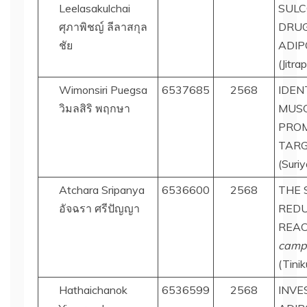
Leelasakulchai
SUL
ศุภาพิชญ์ ลีลาสกุล
DRUG
ชัย
ADIP
(Jitr
Wimonsiri Puegsa
6537685
2568
IDEN
วิมลสิริ พฤกษา
MUSC
PRO
TARG
(Suriy
Atchara Sripanya
6536600
2568
THE 
อัจฉรา ศรีปัญญา
REDU
REA
campb
(Tini
Hathaichanok
6536599
2568
INVE