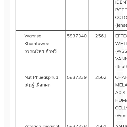
IDEN
POTE
COLO
(Jense
Wanrisa
5837340
2561
EFFE
Khamtawee
WHIT
วรรณริสา คำทวี
(WSS
VANN
(Itsa
Nut Phueakphud
5837339
2562
CHAR
ณัฏฐ์ เผือกผุด
MELA
AXIS
HUMA
CELL
(Wong
Kritsada Jaisamak
5837338
2561
ANTI