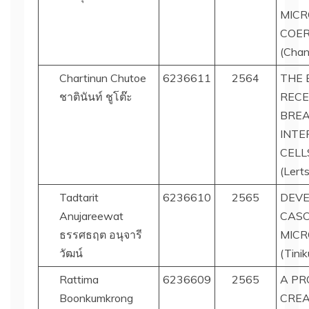
MICR
COE
(Chana
Chartinun Chutoe
6236611
2564
THE 
ชาตินันท์ ชูโต๊ะ
RECE
BREA
INTE
CELL
(Lert
Tadtarit
6236610
2565
DEVE
Anujareewat
CASC
ธรรศธฤต อนุจารี
MICR
วัฒน์
(Tini
Rattima
6236609
2565
A PR
Boonkumkrong
CREA