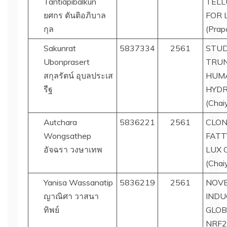
Tantiapibalkun
TELL
ยศกร ตันติอภิบาล
FOR 
กุล
(Prap
Sakunrat
5837334
2561
STUD
Ubonprasert
TRU
สกุลรัตน์ อุบลประเส
HUMA
รืฐ
HYD
(Chai
Autchara
5836221
2561
CLON
Wongsathep
FATT
อัจฉรา วงษาเทพ
LUX 
(Chai
Yanisa Wassanatip
5836219
2561
NOVE
ญาณิศา วาสนา
INDU
ทิพย์
GLOB
NRF2