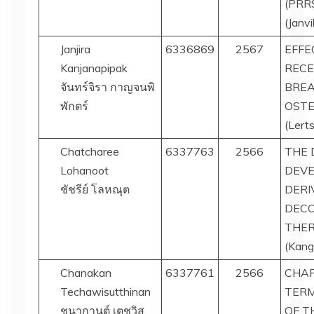
(PRR
(Janvi
Janjira
6336869
2567
EFFE
Kanjanapipak
RECE
จันทร์จิรา กาญจนพิ
BREA
พักตร์
OSTE
(Lert
Chatcharee
6337763
2566
THE 
Lohanoot
DEVE
ชัชรีย์ โลหณุต
DERI
DECO
THER
(Kang
Chanakan
6337761
2566
CHAR
Techawisutthinan
TERM
ชนากานต์​ เตชวิสุ
OF T