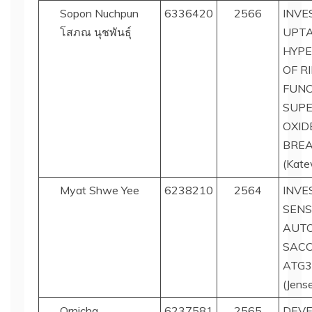
Sopon Nuchpun
6336420
2566
INVE
โสภณ นุชพันธุ์
UPTA
HYPE
OF R
FUNC
SUPE
OXID
BREA
(Kate
Myat Shwe Yee
6238210
2564
INVE
SENS
AUTO
SACC
ATG
(Jens
Ornicha
6237581
2565
DEVE