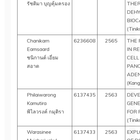
รัชติมา บุญคุ้มครอง
THE
DEHY
BIOC
(Tini
Chanikarn
6236608
2565
THE 
Eamsaard
IN R
ชนิกานต์ เอี่ยม
CELL
สอาด
PANC
ADE
(Kang
Philaiwarong
6137435
2563
DEVE
Kamutira
GENE
พิไลวรงค์ กมุติรา
FOR 
(Tini
Warasinee
6137433
2563
EXPL