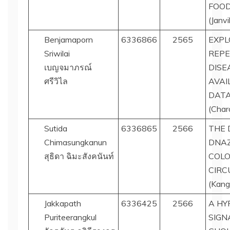
FOO
(Janvi
Benjamaporn
6336866
2565
EXPL
Sriwilai
REPE
เบญจมาภรณ์
DISE
ศรีวิไล
AVAI
DAT
(Char
Sutida
6336865
2566
THE 
Chimasungkanun
DNA
สุธิดา ฉิมะสังคนันท์
COLO
CIRC
(Kang
Jakkapath
6336425
2566
A HY
Puriteerangkul
SIGN