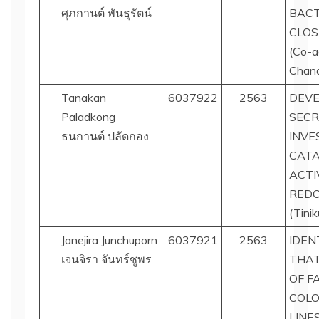
ศุภกานต์ พันธุรัตน์
BACT
CLOS
(Co-ad
Chana
Tanakan
6037922
2563
DEVE
Paladkong
SECR
ธนกานต์ ปลัดกอง
INVE
CATA
ACTI
REDO
(Tini
Janejira Junchuporn
6037921
2563
IDEN
เจนจิรา จันทร์ชูพร
THAT
OF F
COLO
LINE