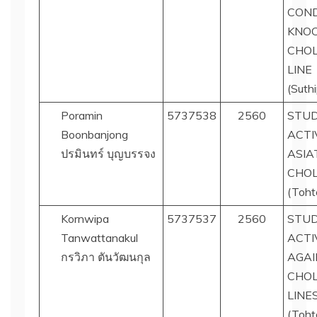
COND
KNO
CHOL
LINE
(Suth
Poramin
5737538
2560
STUD
Boonbanjong
ACTI
ปรมินทร์ บุญบรรจง
ASIA
CHOL
(Toht
Kornwipa
5737537
2560
STUD
Tanwattanakul
ACTI
กรวิภา ตันวัฒนกุล
AGAI
CHOL
LINE
(Toht