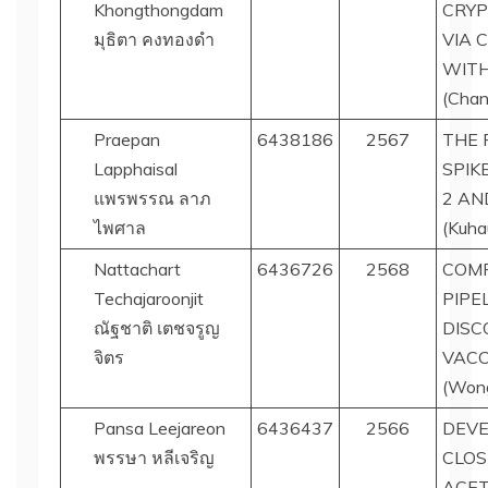
Khongthongdam
CRY
มุธิตา คงทองดำ
VIA 
WITH
(Chana
Praepan
6438186
2567
THE 
Lapphaisal
SPIK
แพรพรรณ ลาภ
2 AN
ไพศาล
(Kuha
Nattachart
6436726
2568
COMP
Techajaroonjit
PIPE
ณัฐชาติ เตชจรูญ
DISC
จิตร
VACC
(Wong
Pansa Leejareon
6436437
2566
DEVE
พรรษา หลีเจริญ
CLOS
ACET