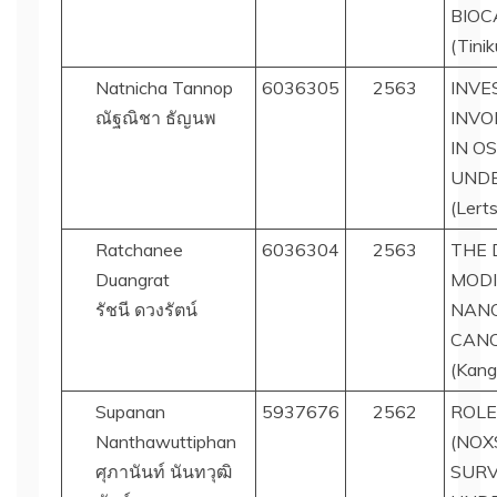
BIOC
(Tini
Natnicha Tannop
6036305
2563
INVE
ณัฐณิชา ธัญนพ
INVO
IN O
UNDE
(Lert
Ratchanee
6036304
2563
THE 
Duangrat
MODI
รัชนี ดวงรัตน์
NANO
CANC
(Kang
Supanan
5937676
2562
ROLE
Nanthawuttiphan
(NOX
ศุภานันท์ นันทวุฒิ
SURV