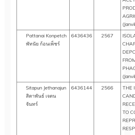
PRO
AGRI
(Janvi
Pattanai Konpetch
6436436
2567
ISOL
พัทนัย ก้อนเพ็ชร์
CHAR
DEP
FROM C
PHA
(Janvi
Sitapun Jethanajun
6436144
2566
THE 
สิตาพันธ์ เจตน
CAND
จันทร์
RECE
TO C
REPR
RESP