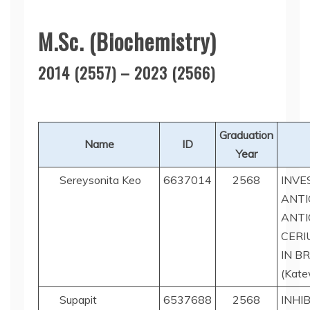
M.Sc. (Biochemistry)
2014 (2557) – 2023 (2566)
Graduation
Name
ID
Year
Sereysonita Keo
6637014
2568
INVE
ANTI
ANTI
CERI
IN B
(Kate
Supapit
6537688
2568
INHI