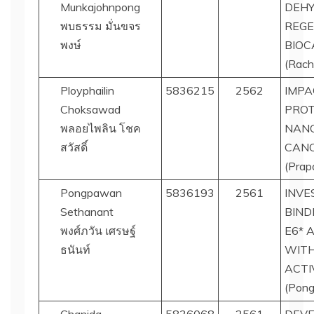
Munkajohnpong
DEHY
พบธรรม มั่นขจร
REGE
พงษ์
BIOC
(Racha
Ployphailin
5836215
2562
IMPA
Choksawad
PROT
พลอยไพลิน โชค
NANO
สวัสดิ์
CANC
(Prap
Pongpawan
5836193
2561
INVE
Sethanant
BIND
พงศ์ภวัน เศรษฐ์
E6* 
ธนันท์
WITH
ACTI
(Pong