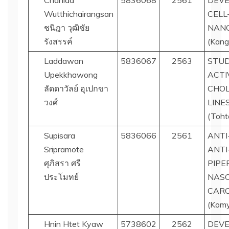
Chanida
5836068
2561
DEVE
Wutthichairangsan
CELL
ชนิฎา วุฒิชัย
NAN
รังสรรค์
(Kang
Laddawan
5836067
2563
STUD
Upekkhawong
ACTI
ลัดดาวัลย์ อุเปกขา
CHOL
วงศ์
LINE
(Toht
Supisara
5836066
2561
ANTI
Sripramote
ANTI
ศุภิสรา ศรี
PIPE
ประโมทย์
NAS
CARC
(Komy
Hnin Htet Kyaw
5738602
2562
DEVE