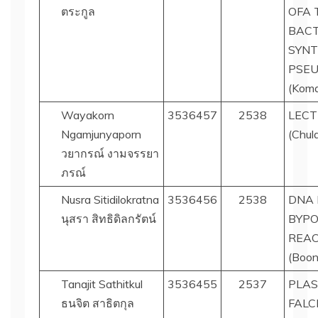
ตระกูล
OFA 
BACT
SYNT
PSEU
(Koma
Wayakorn
3536457
2538
LECT
Ngamjunyaporn
(Chul
วยากรณ์ งามจรรยา
ภรณ์
Nusra Sitidilokratna
3536456
2538
DNA 
นุสรา สิทธิดิลกรัตน์
BYPO
REAC
(Boon
Tanajit Sathitkul
3536455
2537
PLA
ธนจิต สาธิตกุล
FALC