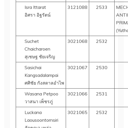
Isra Ittarat
3121088
2533
MECH
อิศรา อิฐรัตน์
ANTI
PRIM
(Yuth
Suchet
3021068
2532
Chaicharoen
สุเชษฐ ชัยเจริญ
Sasichai
3021067
2530
Kangsadalampai
ศศิชัย กังสดาลอำไพ
Wasana Petpoo
3021066
2531
วาสนา เพ็ชรภู่
Luckana
3021065
2532
Laousoontornsiri
ลักขณา เหล่า