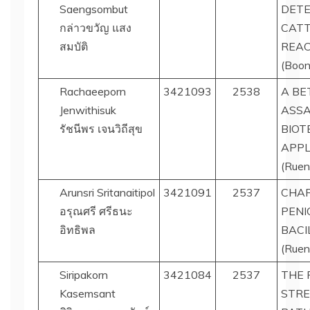
Saengsombut
DETE
กล่าวขวัญ แสง
CATT
สมบัติ
REAC
(Boon
Rachaeeporn
3421093
2538
A BE
Jenwithisuk
ASSA
รัชนีพร เจนวิถีสุข
BIOT
APPL
(Ruen
Arunsri Sritanaitipol
3421091
2537
CHAR
อรุณศรี ศรีธนะ
PENI
อิทธิพล
BACI
(Ruen
Siripakorn
3421084
2537
THE 
Kasemsant
STRE