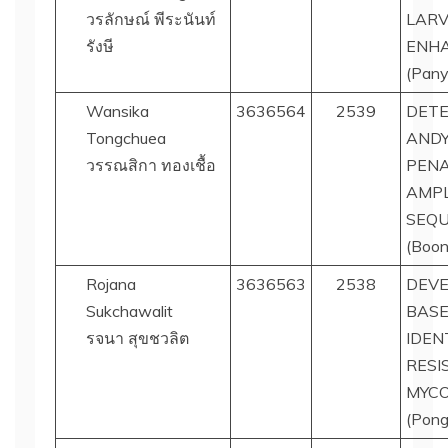
วรลักษณ์ พีระนันท์
LARV
รังษี
ENHA
(Pany
Wansika
3636564
2539
DETE
Tongchuea
ANDY
วรรณสิกา ทองเชื้อ
PEN
AMPL
SEQU
(Boon
Rojana
3636563
2538
DEVE
Sukchawalit
BASE
รจนา สุขชวลิต
IDEN
RESI
MYCO
(Pong