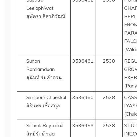
Leelaphiwat
CHAR
สุพัตรา ลีลาภิวัฒน์
REPL
FRO
PARA
FALC
(Wilai
Sunan
3536461
2538
REGU
Romlamduan
GRO
สุนันท์ ร่มลำดวน
EXPRE
(Pany
Sirinporn Chueskul
3536460
2538
CASS
สิรินพร เชื้อสกุล
LYASE
(Chul
Sittiruk Roytrakul
3536459
2538
STUD
สิทธิรักษ์ รอย
INE.