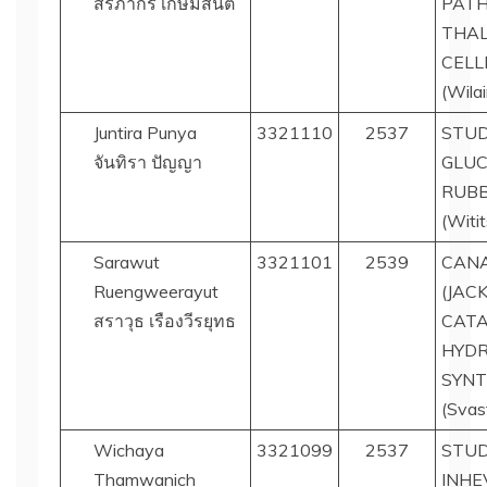
สิริภากร เกษมสันต์
PATH
THAL
CELL
(Wilai
Juntira Punya
3321110
2537
STUD
จันทิรา ปัญญา
GLUC
RUB
(Witi
Sarawut
3321101
2539
CANA
Ruengweerayut
(JAC
สราวุธ เรืองวีรยุทธ
CATA
HYDR
SYNT
(Svast
Wichaya
3321099
2537
STUD
Thamwanich
INHE