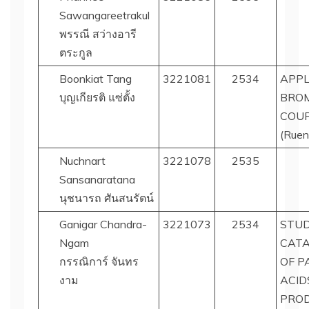
Sawangareetrakul
พรรณี สว่างอารี
ตระกูล
Boonkiat Tang
3221081
2534
APPL
บุญเกียรติ แซ่ตั้ง
BROM
COUP
(Ruen
Nuchnart
3221078
2535
Sansanaratana
นุชนารถ ศันสนรัตน์
Ganigar Chandra-
3221073
2534
STUD
Ngam
CATA
กรรณิการ์ จันทร
OF P
งาม
ACID
PROD