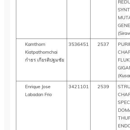
REDU
SYNT
MUT
GENE
(Sira
Kamthorn
3536451
2537
PURI
Kiatpathomchai
CHAR
กำธร เกียรติปฐมชัย
FLUK
GIGA
(Kusa
Enrique Jose
3421101
2539
STRU
Labadan Frio
CHAR
SPEC
DOMA
THUR
ENDO