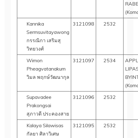
RABB
(Koma
Kannika
3121098
2532
Sermsuvitayawong
กรรณิกา เสริมสุ
วิทยวงศ์
Wimon
3121097
2534
APPL
Pheagvatanakum
LIPA
วิมล พฤกษ์วัฒนากุล
BYIN
(Koma
Supavadee
3121096
2532
Prakongsai
สุภาวดี ประคองสาย
Kalaya Silawisas
3121095
2532
กัลยา ศิลาวิเศษ