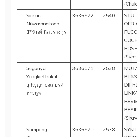
(Chul
Sirinun
3636572
2540
STUD
Nilwarangkoon
OFB-
สิรินันท์ นิลวรางกูร
FUCO
COCH
ROSE
(Svast
Suganya
3636571
2538
MUTA
Yongkiettrakul
PLA
สุกัญญา ยงเกียรติ
DIHY
ตระกูล
LINK
RESI
RESI
(Sira
Sompong
3636570
2538
SYNT