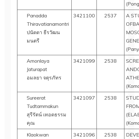
(Pong
Panadda
3421100
2537
A ST
Thiravatianamontri
OFBA
ปนัดดา ธีรวัฒน
MOSQ
มนตรี
GENE
(Pany
Amonlaya
3421099
2538
SCRE
Jaturapat
ANDC
อมลยา จตุรภัทร
ATHE
(Koma
Sureerat
3421097
2538
STUD
Tudtammakun
FROM
สุรีรัตน์ เทอดธรรม
(ELA
คุณ
(Koma
Klaokwan
3421096
2538
DEVE