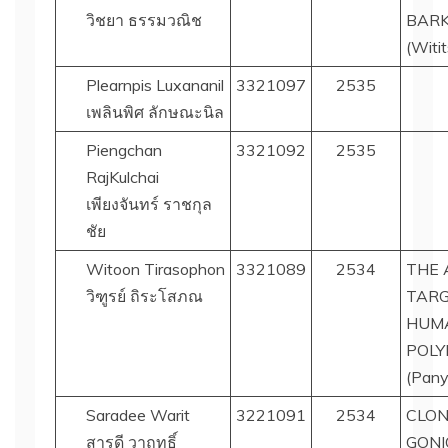
วิชยา ธรรมวณิช
BARK
(Witi
Plearnpis Luxananil
3321097
2535
เพลินพิศ ลักษณะนิล
Piengchan
3321092
2535
RajKulchai
เพียงจันทร์ ราชกุล
ชัย
Witoon Tirasophon
3321089
2534
THE 
วิฑูรย์ ถิระโสภณ
TARG
HUMA
POLY
(Pany
Saradee Warit
3221091
2534
CLON
สารดี วาฤทธิ์
GON