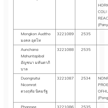
HORM
COLI
REAC
(Pany
Mongkon Audtho
3221089
2535
มงคล อุดโท
Aunchana
3221088
2535
Mahuntapibal
อัญชนา มหันตาภิ
บาล
Duongruitui
3221087
2534
NONR
Nicomrat
PROB
ดวงฤทัย นิคมรัฐ
OFHU
(Pong
Phannee
3221086
2535