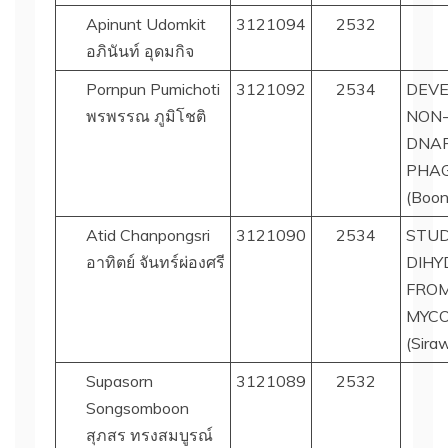
Apinunt Udomkit
3121094
2532
อภินันท์ อุดมกิจ
Pornpun Pumichoti
3121092
2534
DEVE
พรพรรณ ภูมิโชติ
NON-
DNAF
PHAG
(Boon
Atid Chanpongsri
3121090
2534
STUD
อาทิตย์ จันทร์ผ่องศรี
DIH
FRO
MYCO
(Sira
Supasorn
3121089
2532
Songsomboon
สุภสร ทรงสมบูรณ์