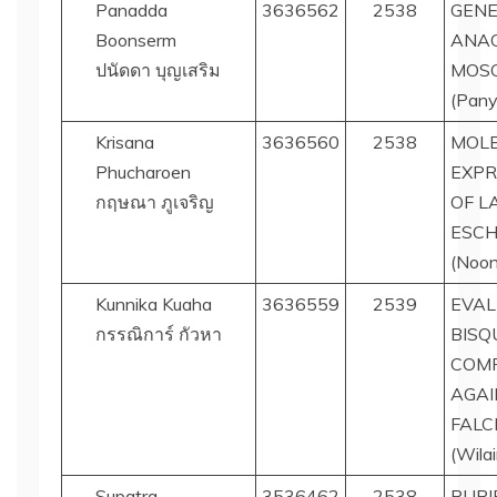
Panadda
3636562
2538
GENE
Boonserm
ANAC
ปนัดดา บุญเสริม
MOSQ
(Pany
Krisana
3636560
2538
MOLE
Phucharoen
EXPR
กฤษณา ภูเจริญ
OF L
ESCH
(Noon
Kunnika Kuaha
3636559
2539
EVAL
กรรณิการ์ กัวหา
BISQ
COM
AGA
FALC
(Wilai
Supatra
3536462
2538
PURI