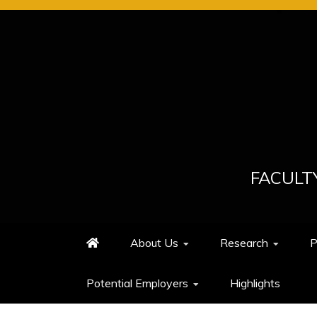
Skip
to
content
FACULT
About Us
Research
P
Potential Employers
Highlights