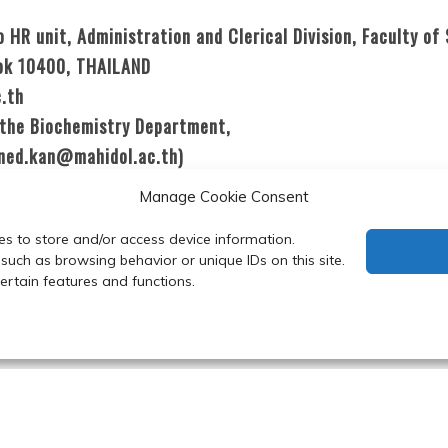
o HR unit, Administration and Clerical Division, Faculty of
ok 10400, THAILAND
c.th
f the Biochemistry Department,
aned.kan@mahidol.ac.th)
Manage Cookie Consent
es to store and/or access device information.
10, 2020
such as browsing behavior or unique IDs on this site.
rtain features and functions.
 Department of Biochemistry, Faculty of Science, Mahidol Uni
y powered by WordPress
|
Theme: Refined Blocks by
Candid 