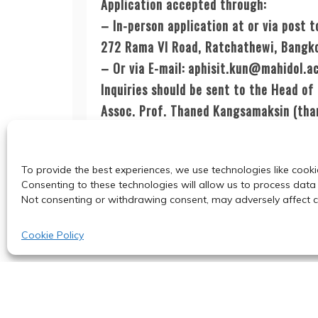
Application accepted through:
– In-person application at or via post t
272 Rama VI Road, Ratchathewi, Bangk
– Or via E-mail: aphisit.kun@mahidol.a
Inquiries should be sent to the Head o
Assoc. Prof. Thaned Kangsamaksin (th
Post
To provide the best experiences, we use technologies like cooki
BC Faculty Candidate Seminar: March 
Consenting to these technologies will allow us to process data 
Not consenting or withdrawing consent, may adversely affect ce
navigation
Cookie Policy
© 2024
Proudl