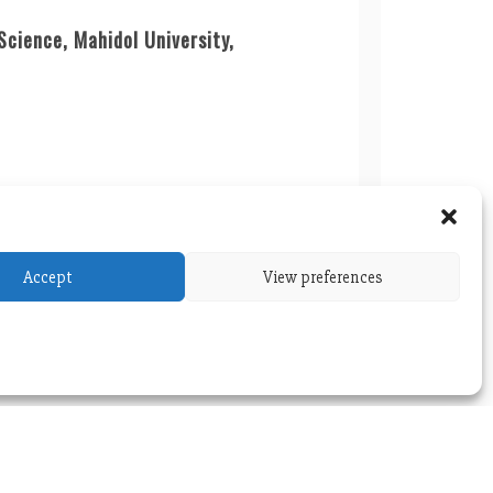
 Science, Mahidol University,
Accept
View preferences
BC Faculty Seminar: August 5, 2020
versity
Themes
.