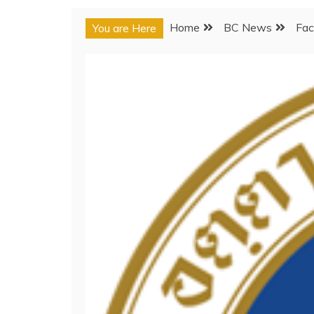
Home
BC News
Fac
You are Here